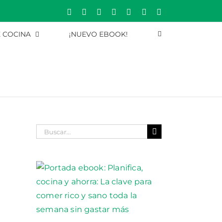
Rss
Correo
YouTube
Pinterest
Instagram
X
Facebook
electrónico
E COCINA
¡NUEVO EBOOK!
Buscar: