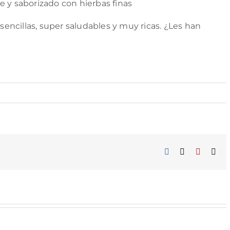
e y saborizado con hierbas finas
 sencillas, super saludables y muy ricas. ¿Les han
Facebook
X
Pinterest
Cor
elec