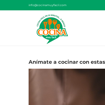
Saltar
info@cocinamuyfacil.com
al
contenido
Anímate a cocinar con estas 