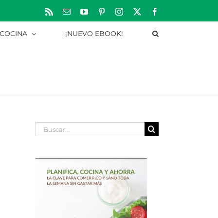
Rss
Correo
YouTube
Pinterest
Instagram
X
Facebook
electrónico
 COCINA
¡NUEVO EBOOK!
Buscar: