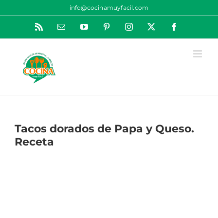
Saltar
info@cocinamuyfacil.com
al
Rss
Correo
YouTube
Pinterest
Instagram
X
Facebook
contenido
electrónico
Tacos dorados de Papa y Queso.
Receta