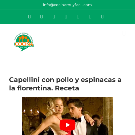
Saltar
info@cocinamuyfacil.com
al
Rss
Correo
YouTube
Pinterest
Instagram
X
Facebook
contenido
electrónico
Capellini con pollo y espinacas a
la florentina. Receta