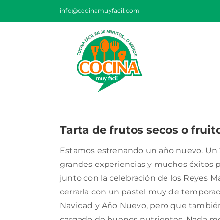
Saltar
info@cocinamuyfacil.com
al
contenido
Tarta de frutos secos o frui
Estamos estrenando un año nuevo. Un 
grandes experiencias y muchos éxitos p
junto con la celebración de los Reyes 
cerrarla con un pastel muy de temporada
Navidad y Año Nuevo, pero que también
cargado de buenos nutrientes. Nada m