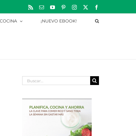
Rss
Correo
YouTube
Pinterest
Instagram
X
Facebook
electrónico
 COCINA
¡NUEVO EBOOK!
Buscar: