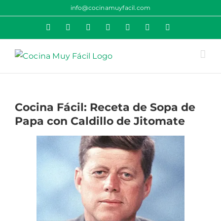
Saltar
info@cocinamuyfacil.com
al
Rss
Correo
YouTube
Pinterest
Instagram
X
Facebook
contenido
electrónico
Cocina Fácil: Receta de Sopa de
Papa con Caldillo de Jitomate