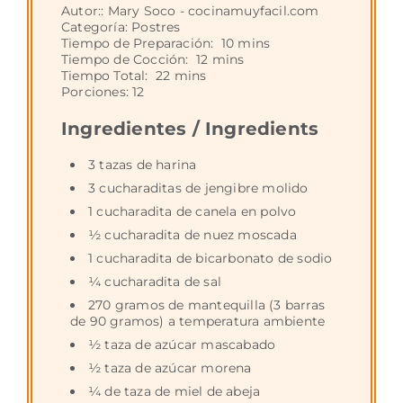
Autor::
Mary Soco - cocinamuyfacil.com
Categoría:
Postres
Tiempo de Preparación:
10 mins
Tiempo de Cocción:
12 mins
Tiempo Total:
22 mins
Porciones:
12
Ingredientes / Ingredients
3 tazas de harina
3 cucharaditas de jengibre molido
1 cucharadita de canela en polvo
½ cucharadita de nuez moscada
1 cucharadita de bicarbonato de sodio
¼ cucharadita de sal
270 gramos de mantequilla (3 barras
de 90 gramos) a temperatura ambiente
½ taza de azúcar mascabado
½ taza de azúcar morena
¼ de taza de miel de abeja