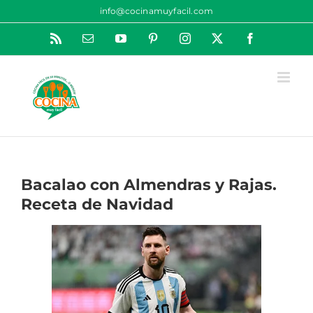
Saltar
info@cocinamuyfacil.com
al
Rss
Correo
YouTube
Pinterest
Instagram
X
Facebook
contenido
electrónico
Bacalao con Almendras y Rajas.
Receta de Navidad