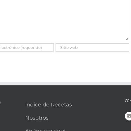
CO
Indice de Recetas
Nosotros
Anúnciate aquí