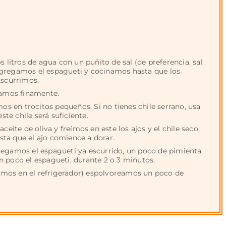
s litros de agua con un puñito de sal (de preferencia, sal
agregamos el espagueti y cocinamos hasta que los
Escurrimos.
camos finamente.
mos en trocitos pequeños. Si no tienes chile serrano, usa
ste chile será suficiente.
ceite de oliva y freímos en este los ajos y el chile seco.
a que el ajo comience a dorar.
regamos el espagueti ya escurrido, un poco de pimienta
 poco el espagueti, durante 2 o 3 minutos.
enemos en el refrigerador) espolvoreamos un poco de