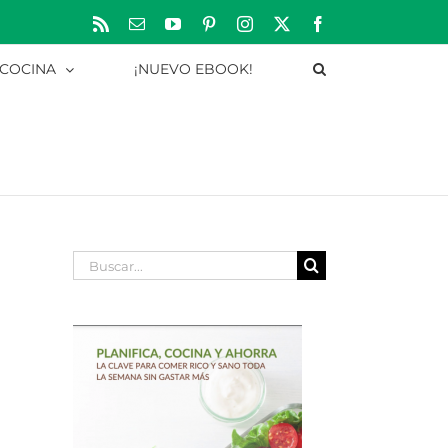
Rss
Correo
YouTube
Pinterest
Instagram
X
Facebook
electrónico
 COCINA
¡NUEVO EBOOK!
Buscar: