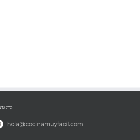
NTACTO
hola@cocinamuyfacil.com