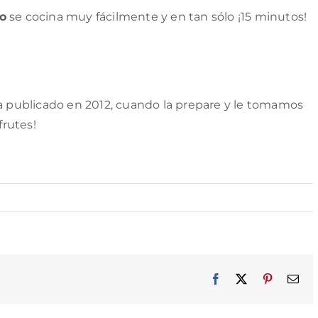
jo
se cocina muy fácilmente y en tan sólo ¡15 minutos!
la publicado en 2012, cuando la prepare y le tomamos
frutes!
Facebook
X
Pinterest
Cor
elec