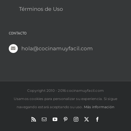
Términos de Uso
CONTACTO
hola@cocinamuyfacil.com
Copyright 2010 - 2016 cocinamuyfacil.com
Usamos cookies para personalizar su experiencia. Si sigue
navegando estará aceptando su uso.
Más información
Rss
Correo
YouTube
Pinterest
Instagram
X
Facebook
electrónico