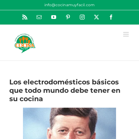
Saltar
info@cocinamuyfacil.com
al
Rss
Correo
YouTube
Pinterest
Instagram
X
Facebook
contenido
electrónico
Los electrodomésticos básicos
que todo mundo debe tener en
su cocina