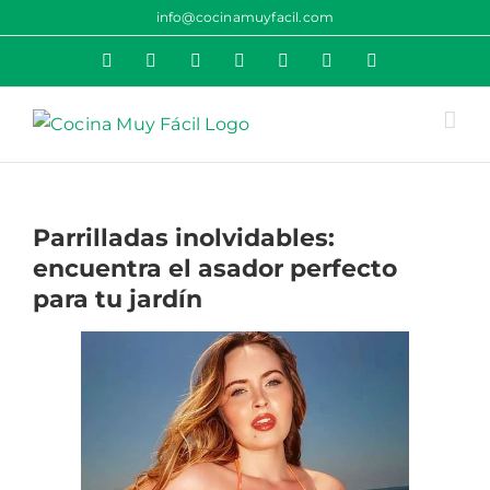
Saltar
info@cocinamuyfacil.com
al
Rss
Correo
YouTube
Pinterest
Instagram
X
Facebook
contenido
electrónico
Parrilladas inolvidables:
encuentra el asador perfecto
para tu jardín