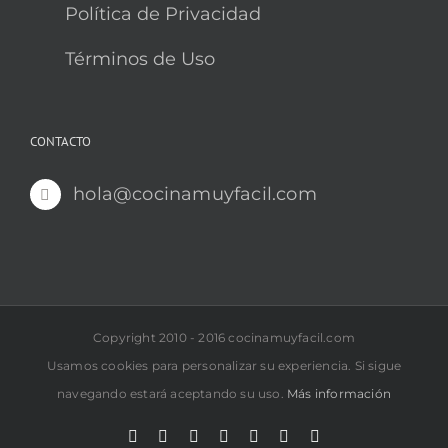
Política de Privacidad
Términos de Uso
CONTACTO
hola@cocinamuyfacil.com
Copyright 2010 - 2016 cocinamuyfacil.com
Usamos cookies para personalizar su experiencia. Si sigue
navegando estará aceptando su uso.
Más información
Rss
Correo
YouTube
Pinterest
Instagram
X
Facebook