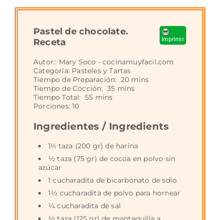
Pastel de chocolate.
Imprimir
Receta
Autor::
Mary Soco - cocinamuyfacil.com
Categoría:
Pasteles y Tartas
Tiempo de Preparación:
20 mins
Tiempo de Cocción:
35 mins
Tiempo Total:
55 mins
Porciones:
10
Ingredientes / Ingredients
1⅓ taza (200 gr) de harina
½ taza (75 gr) de cocoa en polvo sin
azúcar
1 cucharadita de bicarbonato de sdio
1½ cucharadita de polvo para hornear
¼ cucharadita de sal
½ taza (125 gr) de mantequilla a