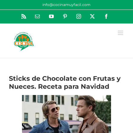
Saltar
info@cocinamuyfacil.com
al
Rss
Correo
YouTube
Pinterest
Instagram
X
Facebook
contenido
electrónico
Sticks de Chocolate con Frutas y
Nueces. Receta para Navidad