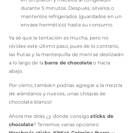
durante 5 minutos. Después, sírvelos o
mantenlos refrigerados (guardados en un
envase hermético) hasta su consumo.
Ya sé que la tentación es mucha, pero no
olvides este último paso, pues de lo contrario,
las frutas y la mantequilla de maní se deslizarán
a lo largo de la
barra de chocolate
o hacia
abajo.
Por cierto, también podrías agregar a la mezcla
de arándanos y nueces, unas chispas de
chocolate blanco!
Ahora me dirás ¿y donde consigo
sticks de
chocolate
? Tenemos varias opciones:
Hershey’s sticks
,
KitKat
,
Golosina Ibarra
, y