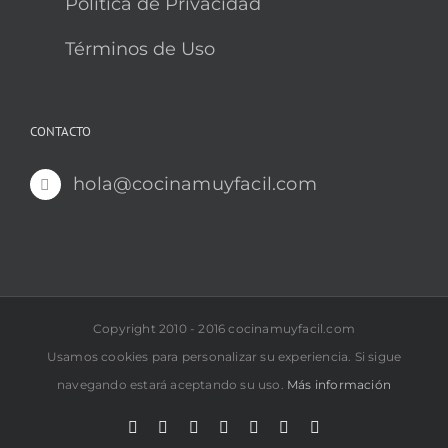
Política de Privacidad
Términos de Uso
CONTACTO
hola@cocinamuyfacil.com
Copyright 2010 - 2016 cocinamuyfacil.com
Usamos cookies para personalizar su experiencia. Si sigue
navegando estará aceptando su uso.
Más información
Rss
Correo
YouTube
Pinterest
Instagram
X
Facebook
electrónico