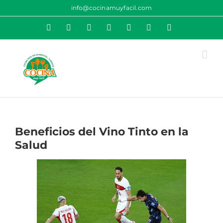
Saltar
info@cocinamuyfacil.com
al
Rss
Correo
YouTube
Pinterest
Instagram
X
Facebook
contenido
electrónico
Beneficios del Vino Tinto en la
Salud