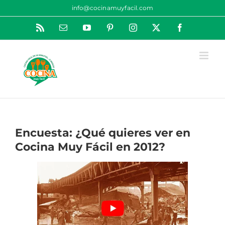
Saltar
info@cocinamuyfacil.com
al
Rss
Correo
YouTube
Pinterest
Instagram
X
Facebook
contenido
electrónico
Encuesta: ¿Qué quieres ver en
Cocina Muy Fácil en 2012?