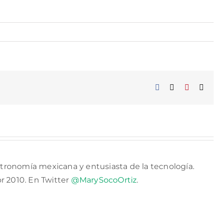
Facebook
X
Pinterest
Cor
elec
tronomía mexicana y entusiasta de la tecnología.
or 2010. En Twitter
@MarySocoOrtiz
.