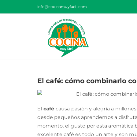
Saltar
info@cocinamuyfacil.com
al
contenido
El café: cómo combinarlo co
El
café
causa pasión y alegría a millone
desde pequeños aprendemos a disfrutar 
momento, el gusto por esta aromática be
excelente café es todo un arte y son mu