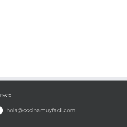
NTACTO
hola@cocinamuyfacil.com