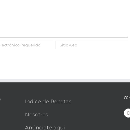
CO
Indice de Recetas
Nosotros
Anúnciate aquí