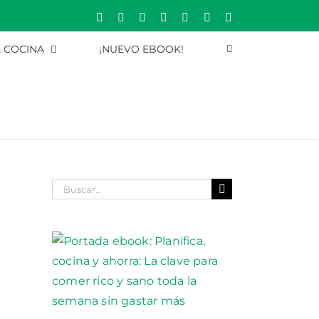
Rss
Correo
YouTube
Pinterest
Instagram
X
Facebook
electrónico
E COCINA
¡NUEVO EBOOK!
Buscar: