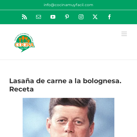
Saltar
info@cocinamuyfacil.com
al
Rss
Correo
YouTube
Pinterest
Instagram
X
Facebook
contenido
electrónico
Lasaña de carne a la bolognesa.
Receta