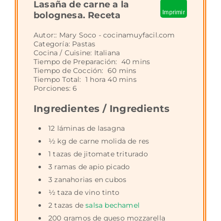
Lasaña de carne a la
Imprimir
bolognesa. Receta
Autor::
Mary Soco - cocinamuyfacil.com
Categoría:
Pastas
Cocina / Cuisine:
Italiana
Tiempo de Preparación:
40 mins
Tiempo de Cocción:
60 mins
Tiempo Total:
1 hora 40 mins
Porciones:
6
Ingredientes / Ingredients
12 láminas de lasagna
½ kg de carne molida de res
1 tazas de jitomate triturado
3 ramas de apio picado
3 zanahorias en cubos
½ taza de vino tinto
2 tazas de
salsa bechamel
200 gramos de queso mozzarella