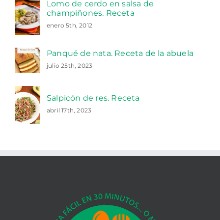
Lomo de cerdo en salsa de
champiñones. Receta
enero 5th, 2012
Panqué de nata. Receta de la abuela
julio 25th, 2023
Salpicón de res. Receta
abril 17th, 2023