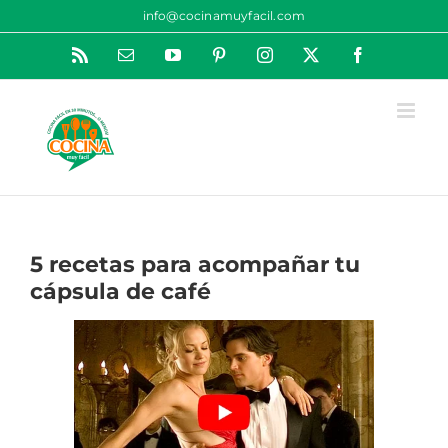
Saltar
info@cocinamuyfacil.com
al
Rss
Correo
YouTube
Pinterest
Instagram
X
Facebook
contenido
electrónico
5 recetas para acompañar tu
cápsula de café