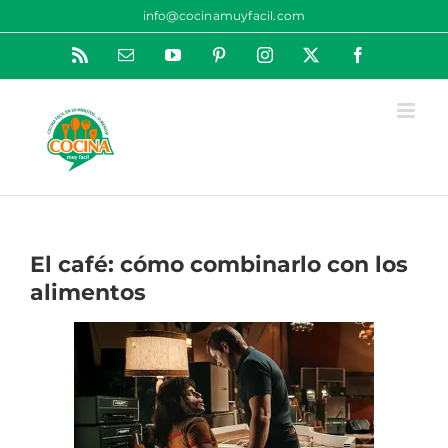
Saltar
info@cocinamuyfacil.com
al
Rss
Correo
YouTube
Pinterest
Instagram
X
Facebook
contenido
electrónico
El café: cómo combinarlo con los
alimentos