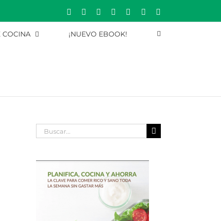
Rss
Correo
YouTube
Pinterest
Instagram
X
Facebook
electrónico
E COCINA
¡NUEVO EBOOK!
Buscar: