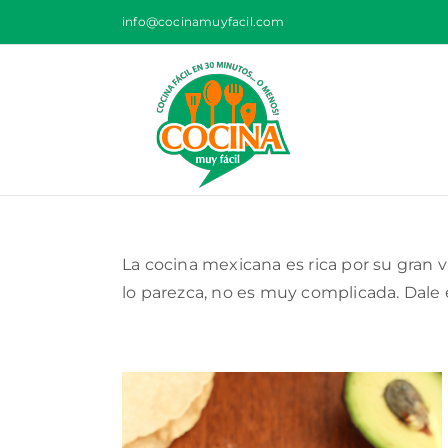
Saltar
info@cocinamuyfacil.com
al
contenido
La cocina mexicana es rica por su gran 
lo parezca, no es muy complicada. Dale e