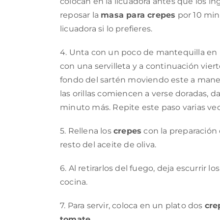
colocan en la licuadora antes que los i
reposar la
masa para crepes
por 10 min
licuadora si lo prefieres.
4. Unta con un poco de mantequilla en u
con una servilleta y a continuación vier
fondo del sartén moviendo este a maner
las orillas comiencen a verse doradas, dal
minuto más. Repite este paso varias ve
5. Rellena los
crepes
con la preparación d
resto del aceite de oliva.
6. Al retirarlos del fuego, deja escurrir lo
cocina.
7. Para servir, coloca en un plato dos
cre
tomate
.