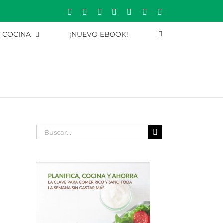
Rss
Correo
YouTube
Pinterest
Instagram
X
Facebook
electrónico
E COCINA
¡NUEVO EBOOK!
Buscar: