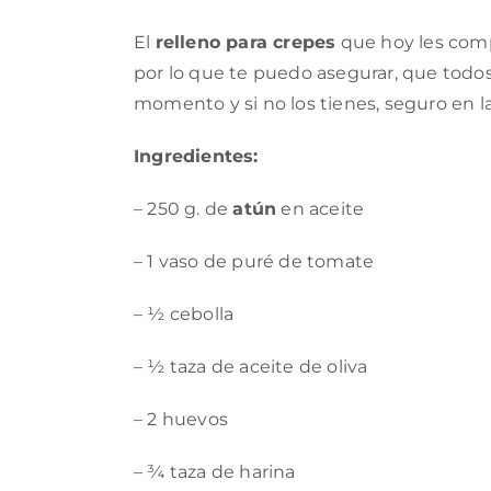
El
relleno para crepes
que hoy les comp
por lo que te puedo asegurar, que todos
momento y si no los tienes, seguro en la 
Ingredientes:
– 250 g. de
atún
en aceite
– 1 vaso de puré de tomate
– ½ cebolla
– ½ taza de aceite de oliva
– 2 huevos
– ¾ taza de harina