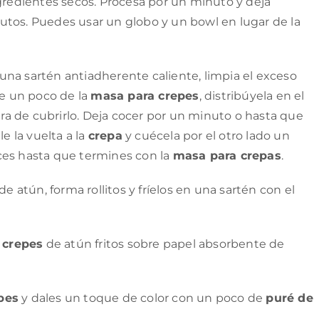
ngredientes secos. Procesa por un minuto y deja
utos. Puedes usar un globo y un bowl en lugar de la
na sartén antiadherente caliente, limpia el exceso
te un poco de la
masa para crepes
, distribúyela en el
a de cubrirlo. Deja cocer por un minuto o hasta que
e la vuelta a la
crepa
y cuécela por el otro lado un
ces hasta que termines con la
masa para crepas
.
e atún, forma rollitos y fríelos en una sartén con el
s
crepes
de atún fritos sobre papel absorbente de
pes
y dales un toque de color con un poco de
puré de