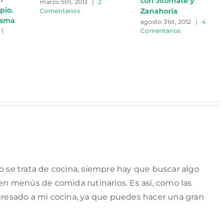
con Jitomate y
marzo 5th, 2013
|
2
pio.
Zanahoria
Comentarios
esma
agosto 31st, 2012
|
4
Comentarios
1
o se trata de cocina, siempre hay que buscar algo
en menús de comida rutinarios. Es así, como las
gresado a mi cocina, ya que puedes hacer una gran