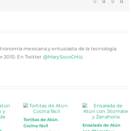
Facebook
X
Pinterest
Cor
elec
tronomía mexicana y entusiasta de la tecnología.
or 2010. En Twitter
@MarySocoOrtiz
.
Tortitas de Atún.
Ensalada de Atún
Cocina fácil
n