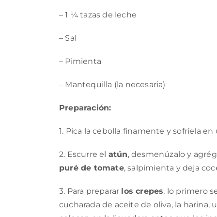
– 1 ¼ tazas de leche
– Sal
– Pimienta
– Mantequilla (la necesaria)
Preparación:
1. Pica la cebolla finamente y sofríela e
2. Escurre el
atún
, desmenúzalo y agréga
puré de tomate
, salpimienta y deja co
3. Para preparar
los crepes
, lo primero s
cucharada de aceite de oliva, la harina, 