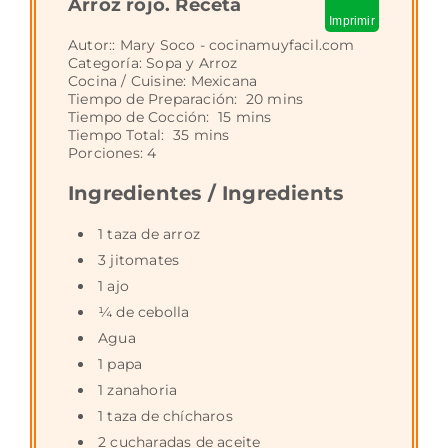
Arroz rojo. Receta
Imprimir
Autor::
Mary Soco - cocinamuyfacil.com
Categoría:
Sopa y Arroz
Cocina / Cuisine:
Mexicana
Tiempo de Preparación:
20 mins
Tiempo de Cocción:
15 mins
Tiempo Total:
35 mins
Porciones:
4
Ingredientes / Ingredients
1 taza de arroz
3 jitomates
1 ajo
¼ de cebolla
Agua
1 papa
1 zanahoria
1 taza de chícharos
2 cucharadas de aceite