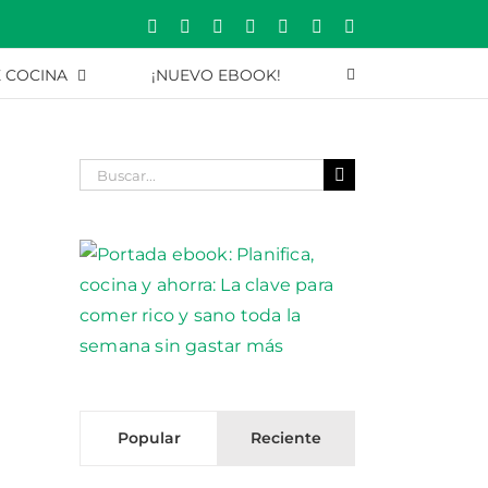
Rss
Correo
YouTube
Pinterest
Instagram
X
Facebook
electrónico
E COCINA
¡NUEVO EBOOK!
Buscar:
Popular
Reciente