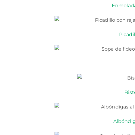
Enmolada
Picadi
Bist
Albóndig