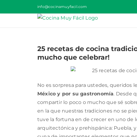
Saltar
info@cocinamuyfacil.com
al
contenido
25 recetas de cocina tradic
mucho que celebrar!
No es sorpresa para ustedes, queridos l
México y por su gastronomía
. Desde q
compartir lo poco o mucho que sé sobre 
en la que nuestras tradiciones no se pie
tuve la fortuna en de crecer en uno de 
arquitectónica y prehispánica: Puebla, y 
cuna de importantes elementos que no